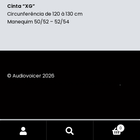
Cinta “XG”
Circunferência de 120 à 130 cm
Manequim 50/52 – 52/54
© Audiovoicer 2026
Construído com Storefront e WooCommerce
.
Understanding the 12 Hour Working Rule: Legal
0
Implications & Compliance
Pesquisar