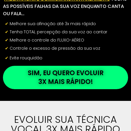
AS POSSÍVEIS FALHAS DA
SUA
VOZ
ENQUANTO
CANTA
OU FALA…
✔
Melhore sua afinação até 3x mais rápido
✔
Tenha TOTAL percepção da sua voz ao cantar
✔
Melhore o controle do FLUXO-AÉREO
✔
Controle o excesso de pressão da sua voz
✔
Evite rouquidão
SIM, EU QUERO EVOLUIR
3X MAIS RÁPIDO!
EVOLUIR SUA TÉCNICA
VOCAL 3X MAIS RÁPIDO