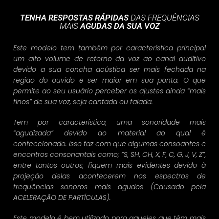
TENHA RESPOSTAS RÁPIDAS
DAS FREQUÊNCIAS
MAIS
AGUDAS DA SUA VOZ
Este modelo tem também por característica principal
um alto volume de retorno da voz ao canal auditivo
devido a sua concha acústica ser mais fechada na
região do ouvido e ser maior em sua ponta. O que
permite ao seu usuário perceber os ajustes ainda “mais
finos” de sua voz, seja cantada ou falada.
Tem por característica, uma sonoridade mais
“agudizada” devido ao material ao qual é
confeccionado. Isso faz com que algumas consoantes e
encontros consonantais como; “S, SH, CH, X, F, C, G, J, V, Z”,
entre tantos outros, fiquem mais evidentes devido à
projeção delas acontecerem nos espectros de
frequências sonoros mais agudos (Causado pela
ACELERAÇÃO DE PARTÍCULAS).
Este modelo é bem utilizado para aqueles que têm mais