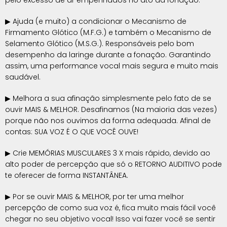
pelo excesso de ar empenhados no ato da fonação.
▶ Ajuda (e muito) a condicionar o Mecanismo de
Firmamento Glótico (M.F.G.) e também o Mecanismo de
Selamento Glótico (M.S.G.). Responsáveis pelo bom
desempenho da laringe durante a fonação. Garantindo
assim, uma performance vocal mais segura e muito mais
saudável.
▶ Melhora a sua afinação simplesmente pelo fato de se
ouvir MAIS & MELHOR. Desafinamos (Na maioria das vezes)
porque não nos ouvimos da forma adequada. Afinal de
contas: SUA VOZ É O QUE VOCÊ OUVE!
▶ Crie MEMÓRIAS MUSCULARES 3 X mais rápido, devido ao
alto poder de percepção que só o RETORNO AUDITIVO pode
te oferecer de forma INSTANTÂNEA.
▶ Por se ouvir MAIS & MELHOR, por ter uma melhor
percepção de como sua voz é, fica muito mais fácil você
chegar no seu objetivo vocal! Isso vai fazer você se sentir