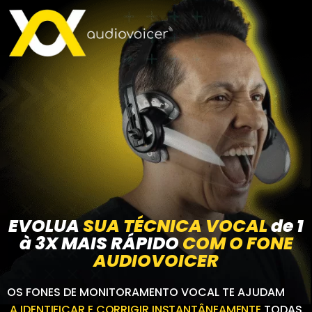
EVOLUA
SUA TÉCNICA VOCAL
de 1
à 3X MAIS RÁPIDO
COM O
FONE
AUDIOVOICER
OS FONES DE MONITORAMENTO VOCAL TE AJUDAM
A
IDENTIFICAR
E
CORRIGIR INSTANTÂNEAMENTE
TODAS