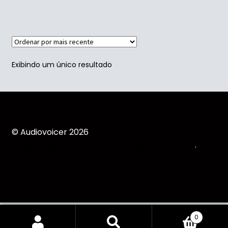
Exibindo um único resultado
© Audiovoicer 2026
Construído com Storefront e WooCommerce
.
Understanding the 12 Hour Working Rule: Legal
0
Implications & Compliance