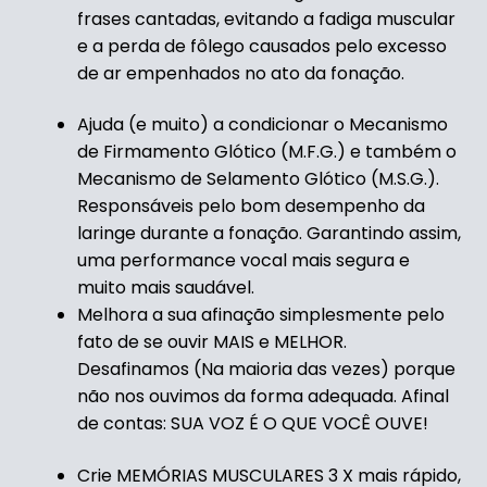
frases cantadas,
evitando a fadiga
muscular
e a perda
de fôlego causados
pelo excesso
de ar e
mpenhados
no ato da fonação.
Ajuda (e muito) a condicionar
o Mecanismo
de
Firmamento Glótico (M.F.G.)
e também o
Mecanismo
de Selamento Glótico (M.S.G.).
Responsáveis pelo bom desempenho
da
laringe
durante a fonação.
Garantindo assim,
uma performance
vocal mais segura
e
muito mais saudável.
Melhora a sua afinação
simplesmente pelo
fato
de se ouvir MAIS e MELHOR.
Desafinamos
(Na maioria das vezes)
porque
não
nos ouvimos
da forma adequada.
Afinal
de contas: SUA VOZ É O QUE VOCÊ OUVE!
Crie
MEMÓRIAS MUSCULARES
3 X mais rápido,