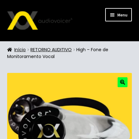
Menu
Loja
Início
RETORNO AUDITIVO
High – Fone de
Monitoramento Vocal
🔍