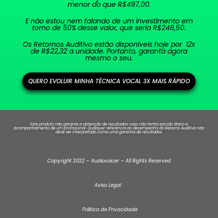
menor do que R$497,00.
E não estou nem falando de um investimento em
torno de 50% desse valor, que seria R$248,50.
Os Retornos Auditivo estão disponíveis hoje por 12x
de R$22,32 a unidade. Portanto, garanta agora
mesmo o seu.
QUERO EVOLUIR MINHA TÉCNICA VOCAL 3X MAIS RÁPIDO
Este produto não garante a obtenção de resultados caso não tenha estudo diario e
acompanhamento de um profissional. Qualquer referência ao desempenho do Retorno Auditivo não
deve ser interpretado como uma garantia de resultados.
Copyright 2022 – Audiovoicer – All Rights Reserved
Av
iso Legal
P
olítica de Privaci
dade