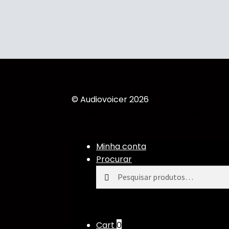
© Audiovoicer 2026
Construído com Storefront e WooCo
Minha conta
Procurar
Pesquisar
Cart
0