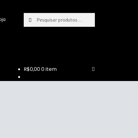
Pesquisar
oja
R$
0,00
0 item